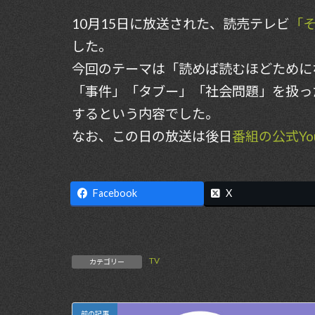
更
10月15日に放送された、読売テレビ
「
新
日
した。
時
:
今回のテーマは「読めば読むほどために
「事件」「タブー」「社会問題」を扱っ
するという内容でした。
なお、この日の放送は後日
番組の公式Yo
Facebook
X
TV
カテゴリー
前の記事