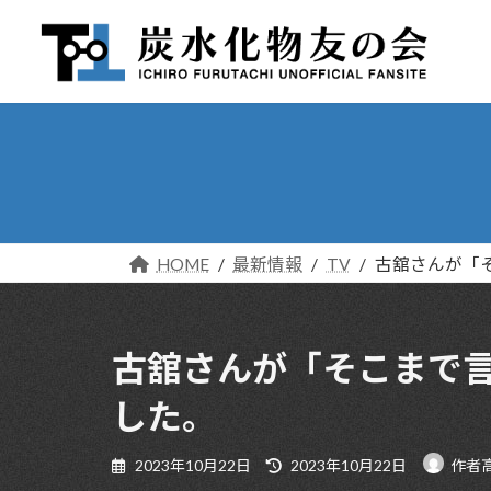
コ
ナ
ン
ビ
テ
ゲ
ン
ー
ツ
シ
へ
ョ
ス
ン
キ
に
ッ
移
プ
動
HOME
最新情報
TV
古舘さんが「
古舘さんが「そこまで言
した。
最
2023年10月22日
2023年10月22日
作者
終