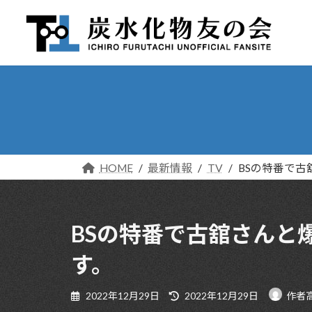
コ
ナ
ン
ビ
テ
ゲ
ン
ー
ツ
シ
へ
ョ
ス
ン
キ
に
ッ
移
プ
動
HOME
最新情報
TV
BSの特番で
BSの特番で古舘さんと
す。
最
2022年12月29日
2022年12月29日
作者
終