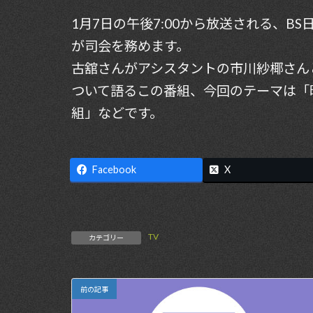
更
1月7日の午後7:00から放送される、BS
新
日
が司会を務めます。
時
:
古舘さんがアシスタントの市川紗椰さん
ついて語るこの番組、今回のテーマは「
組」などです。
Facebook
X
TV
カテゴリー
前の記事